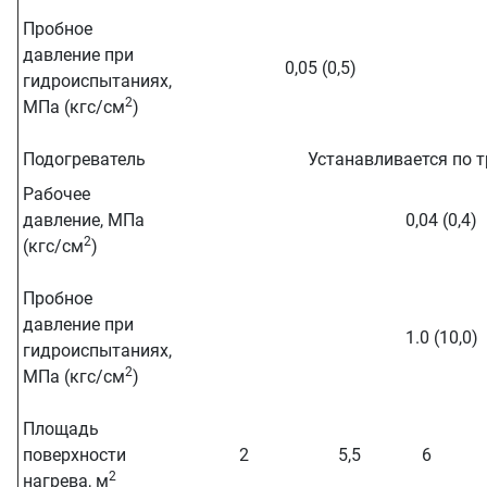
Пробное
давление при
0,05 (0,5)
гидроиспытаниях,
2
МПа (кгс/см
)
Подогреватель
Устанавливается по 
Рабочее
давление, МПа
0,04 (0,4)
2
(кгс/см
)
Пробное
давление при
1.0 (10,0)
гидроиспытаниях,
2
МПа (кгс/см
)
Площадь
поверхности
2
5,5
6
2
нагрева, м