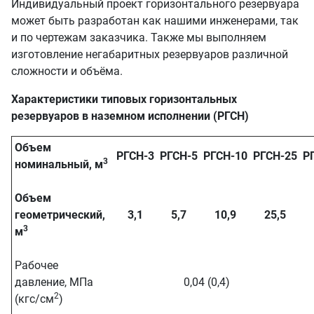
Индивидуальный проект горизонтального резервуара
может быть разработан как нашими инженерами, так
и по чертежам заказчика. Также мы выполняем
изготовление негабаритных резервуаров различной
сложности и объёма.
Характеристики типовых горизонтальных
резервуаров в наземном исполнении (РГСН)
Объем
РГСН-3
РГСН-5
РГСН-10
РГСН-25
Р
3
номинальный, м
Объем
геометрический,
3,1
5,7
10,9
25,5
3
м
Рабочее
давление, МПа
0,04 (0,4)
2
(кгс/см
)