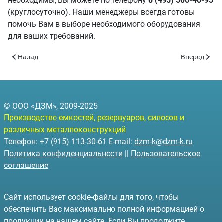
необходимы, Вы можете по телефону
8 (495) 506-40-93
(круглосуточно). Наши менеджеры всегда готовы
помочь Вам в выборе необходимого оборудования
для ваших требований.
Предыдущий: Строительство складов
Следующий: 
Назад
Вперед
© ООО «ДЗМ», 2009-2025
Производство емкостей, резервуаров, силосов и
различных металлоконструкций
Телефон: +7 (915) 113-30-61 E-mail:
dzm-k@dzm-k.ru
Политика конфиденциальности
||
Пользовательское
соглашение
Сайт использует cookie-файлы для того, чтобы
обеспечить Вас максимально полной информацией о
продукции на нашем сайте. Если Вы продолжите