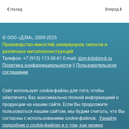
Предыдущий: Резервуары на санях РГС-С-15 (объём 15 куб.м.)
Следующий: 
Назад
Вперед
© ООО «ДЗМ», 2009-2025
Производство емкостей, резервуаров, силосов и
различных металлоконструкций
Телефон: +7 (915) 113-30-61 E-mail:
dzm-k@dzm-k.ru
Политика конфиденциальности
||
Пользовательское
соглашение
Сайт использует cookie-файлы для того, чтобы
обеспечить Вас максимально полной информацией о
продукции на нашем сайте. Если Вы продолжите
пользоваться нашим сайтом, мы будем считать, что Вы
согласны с использованием cookie-файлов.
Узнайте
подробнее о cookie-файлах и о том, как можно