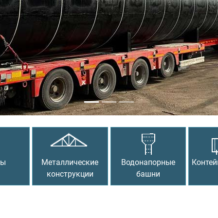
сы
Металлические
Водонапорные
Контей
конструкции
башни