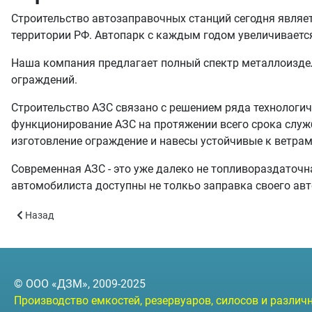
Строительство автозаправочных станций сегодня являе
территории РФ. Автопарк с каждым годом увеличивается
Наша компания предлагает полный спектр металлоиздел
ограждений.
Строительство АЗС связано с решением ряда технологич
функционирование АЗС на протяжении всего срока служб
изготовление ограждение и навесы устойчивые к ветрам
Современная АЗС - это уже далеко не топливораздаточна
автомобилиста доступны не толкьо заправка своего авто
Предыдущий: Строительство асфальто-бетонных заводов
Назад
© ООО «ДЗМ», 2009-2025
Производство емкостей, резервуаров, силосов и разли