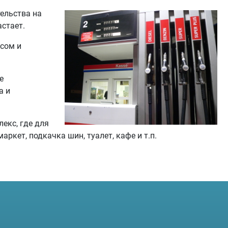
ельства на
стает.
есом и
е
а и
екс, где для
ркет, подкачка шин, туалет, кафе и т.п.