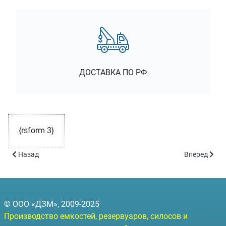
ДОСТАВКА ПО РФ
{rsform 3}
Предыдущий: Опросный лист для резервуаров горизонтального 
Следующий:
Назад
Вперед
© ООО «ДЗМ», 2009-2025
Производство емкостей, резервуаров, силосов и