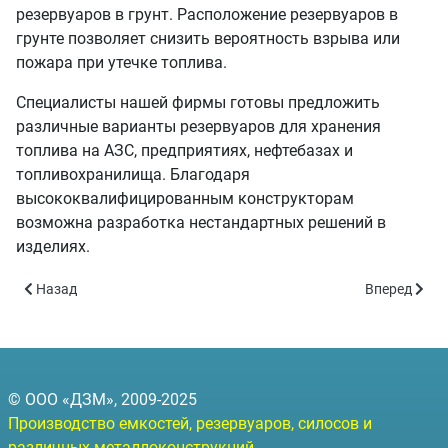
резервуаров в грунт. Расположение резервуаров в
грунте позволяет снизить вероятность взрыва или
пожара при утечке топлива.
Специалисты нашей фирмы готовы предложить
различные варианты резервуаров для хранения
топлива на АЗС, предприятиях, нефтебазах и
топливохранилища. Благодаря
высококвалифицированным конструкторам
возможна разработка нестандартных решений в
изделиях.
Предыдущий: Силосы для зерна
Следующий: 
Назад
Вперед
© ООО «ДЗМ», 2009-2025
Производство емкостей, резервуаров, силосов и
различных металлоконструкций