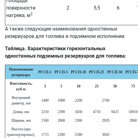
Площадь
поверхности
2
5,5
6
2
нагрева, м
А также следующие наименования одностенных
резервуаров для топлива в подземном исполнении:
Таблица. Характеристики горизонтальных
одностенных подземных резервуаров для топлива:
Наименование
РГСП-3
РГСП-5
РГСП-10
РГСП-25
РГСП-50
РГСП-
резервуара
Вместимость,
3
5
10
25
50
75
куб.м.
Внутренний
1400
1900
2200
2760
диаметр, мм
Длина, мм
2210
2390
3430
4710
9425
10910
Ширина, мм
1560
2060
2360
2920
2960
Высота (при
транспортировке),
1715
2280
2580
3045