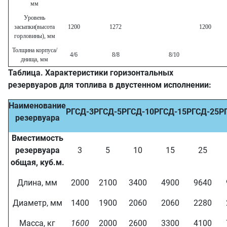
мм
Уровень
засыпки(высота
1200
1272
1200
горловины), мм
Толщина корпуса/
4/6
8/8
8/10
днища, мм
Таблица. Характеристики горизонтальных
резервуаров для топлива в двустенном исполнении:
Наименование
РГСД-3
РГСД-5
РГСД-10
РГСД-15
РГСД-25
Р
резервуара
Вместимость
резервуара
3
5
10
15
25
общая, куб.м.
Длина, мм
2000
2100
3400
4900
9640
Диаметр, мм
1400
1900
2060
2060
2280
Масса, кг
1600
2000
2600
3300
4100