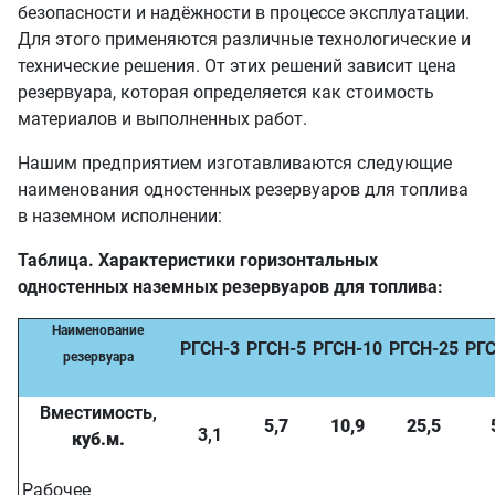
безопасности и надёжности в процессе эксплуатации.
Для этого применяются различные технологические и
технические решения. От этих решений зависит цена
резервуара, которая определяется как стоимость
материалов и выполненных работ.
Нашим предприятием изготавливаются следующие
наименования одностенных резервуаров для топлива
в наземном исполнении:
Таблица. Характеристики горизонтальных
одностенных наземных резервуаров для топлива:
Наименование
РГСН-3
РГСН-5
РГСН-10
РГСН-25
РГС
резервуара
Вместимость,
5,7
10,9
25,5
3,1
куб.м.
Рабочее