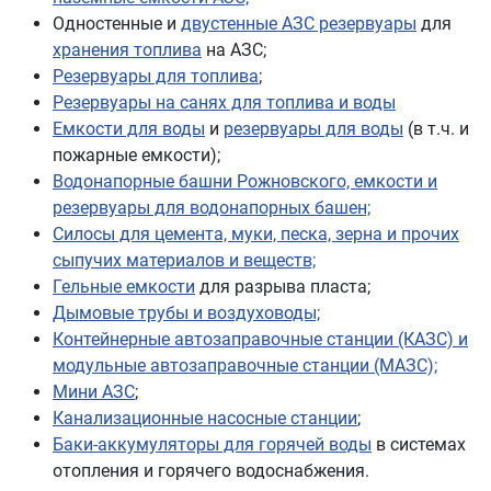
Одностенные и
двустенные АЗС резервуары
для
хранения топлива
на АЗС;
Резервуары для топлива
;
Резервуары на санях для топлива и воды
Емкости для воды
и
резервуары для воды
(в т.ч. и
пожарные емкости);
Водонапорные башни Рожновского, емкости и
резервуары для водонапорных башен;
Силосы для цемента, муки, песка, зерна и прочих
сыпучих материалов и веществ;
Гельные емкости
для разрыва пласта;
Дымовые трубы и воздуховоды;
Контейнерные автозаправочные станции (КАЗС) и
модульные автозаправочные станции (МАЗС);
Мини АЗС
;
Канализационные насосные станции
;
Баки-аккумуляторы для горячей воды
в системах
отопления и горячего водоснабжения.