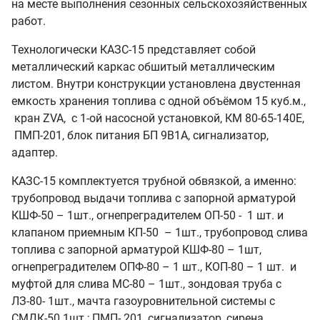
на месте выполнения сезонных сельскохозяйственных
работ.
Технологически КАЗС-15 представляет собой
металлический каркас обшитый металлическим
листом. Внутри конструкции установлена двустенная
емкость хранения топлива с одной объёмом 15 куб.м.,
кран ZVA, с 1-ой насосной установкой, КМ 80-65-140Е,
ПМП-201, блок питания БП 9В1А, сигнализатор,
адаптер.
КАЗС-15 комплектуется трубной обвязкой, а именно:
трубопровод выдачи топлива с запорной арматурой
КШФ-50 – 1шт., огнепреградителем ОП-50 - 1 шт. и
клапаном приемным КП-50 – 1шт., трубопровод слива
топлива с запорной арматурой КШФ-80 – 1шт,
огнепреградителем ОПФ-80 – 1 шт., КОП-80 – 1 шт. и
муфтой для слива МС-80 – 1шт., зондовая труба с
ЛЗ-80- 1шт., мачта газоуровнительной системы с
СМДК-50 1шт.; ПМП- 201, сигнализатор, сирена,