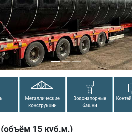
сы
Металлические
Водонапорные
Контей
конструкции
башни
(объём 15 куб.м.)