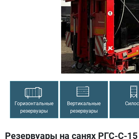
Предыдущий
Горизонтальные
Вертикальные
Сило
резервуары
резервуары
Резервуары на санях РГС-С-15 