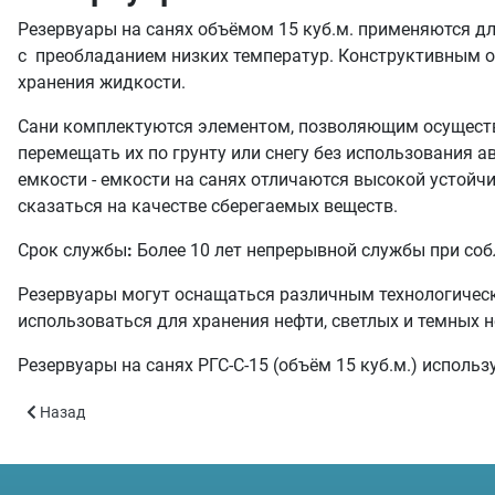
Резервуары на санях объёмом 15 куб.м. применяются для
с преобладанием низких температур. Конструктивным отл
хранения жидкости.
Сани комплектуются элементом, позволяющим осуществ
перемещать их по грунту или снегу без использования 
емкости - емкости на санях отличаются высокой устойч
сказаться на качестве сберегаемых веществ.
Срок службы
:
Более 10 лет непрерывной службы при соб
Резервуары могут оснащаться различным технологичес
использоваться для хранения нефти, светлых и темных 
Резервуары на санях РГС-С-15 (объём 15 куб.м.) использ
Предыдущий: Резервуары на санях РГС-С-5 (объём 5 куб.м.)
Назад