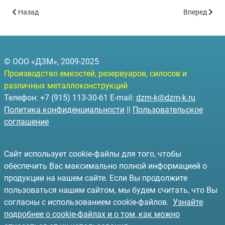
Предыдущий: Резервуары на санях РГС-С-3 (объём 3 куб.м.)
Следующий: 
Назад
Вперед
© ООО «ДЗМ», 2009-2025
Производство емкостей, резервуаров, силосов и
различных металлоконструкций
Телефон: +7 (915) 113-30-61 E-mail:
dzm-k@dzm-k.ru
Политика конфиденциальности
||
Пользовательское
соглашение
Сайт использует cookie-файлы для того, чтобы
обеспечить Вас максимально полной информацией о
продукции на нашем сайте. Если Вы продолжите
пользоваться нашим сайтом, мы будем считать, что Вы
согласны с использованием cookie-файлов.
Узнайте
подробнее о cookie-файлах и о том, как можно