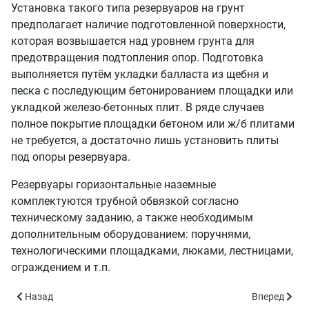
Установка такого типа резервуаров на грунт
предполагает наличие подготовленной поверхности,
которая возвышается над уровнем грунта для
предотвращения подтопления опор. Подготовка
выполняется путём укладки балласта из щебня и
песка с последующим бетонированием площадки или
укладкой железо-бетонных плит. В ряде случаев
полное покрытие площадки бетоном или ж/б плитами
не требуется, а достаточно лишь установить плиты
под опоры резервуара.
Резервуары горизонтальные наземные
комплектуются трубной обвязкой согласно
техническому заданию, а также необходимым
дополнительным оборудованием: поручнями,
технологическими площадками, люками, лестницами,
ограждением и т.п.
Предыдущий: РГСН-3 - объём 3 куб.м.
Следующий: 
Назад
Вперед