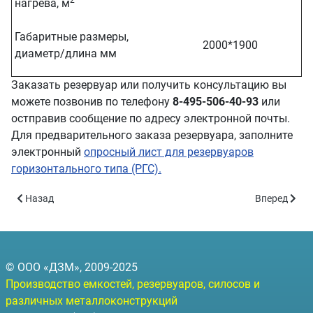
2
нагрева, м
Габаритные размеры,
2000*1900
диаметр/длина мм
Заказать резервуар или получить консультацию вы
можете позвонив по телефону
8-495-506-40-93
или
остправив сообщение по адресу электронной почты.
Для предварительного заказа резервуара, заполните
электронный
опросный лист для резервуаров
горизонтального типа (РГС).
Предыдущий: РГСП-10 - объём 10 куб.м.
Следующий: 
Назад
Вперед
© ООО «ДЗМ», 2009-2025
Производство емкостей, резервуаров, силосов и
различных металлоконструкций