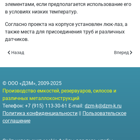
элементами, если предполагается использование его
в условиях низких температур.
Согласно проекта на корпусе установлен люк-лаз, а
также места для присоединения труб и различных
датчиков.
Предыдущий: РГСН-5 - объём 5 куб.м.
Следующий: 
Назад
Вперед
© ООО «ДЗМ», 2009-2025
Производство емкостей, резервуаров, силосов и
различных металлоконструкций
Телефон: +7 (915) 113-30-61 E-mail:
dzm-k@dzm-k.ru
Политика конфиденциальности
||
Пользовательское
соглашение