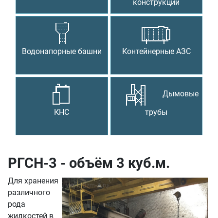
конструкции
Водонапорные башни
Контейнерные АЗС
Дымовые
КНС
трубы
РГСН-3 - объём 3 куб.м.
Для хранения
различного
рода
жидкостей в