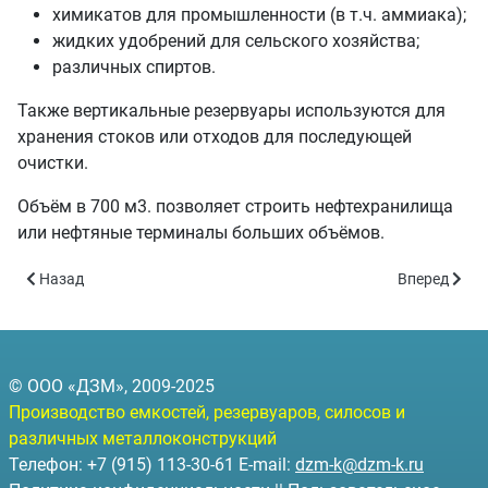
химикатов для промышленности (в т.ч. аммиака);
жидких удобрений для сельского хозяйства;
различных спиртов.
Также вертикальные резервуары используются для
хранения стоков или отходов для последующей
очистки.
Объём в 700 м3. позволяет строить нефтехранилища
или нефтяные терминалы больших объёмов.
Предыдущий: Вертикальные резервуары РВС-300 - объём 300 ку
Следующий: 
Назад
Вперед
© ООО «ДЗМ», 2009-2025
Производство емкостей, резервуаров, силосов и
различных металлоконструкций
Телефон: +7 (915) 113-30-61 E-mail:
dzm-k@dzm-k.ru