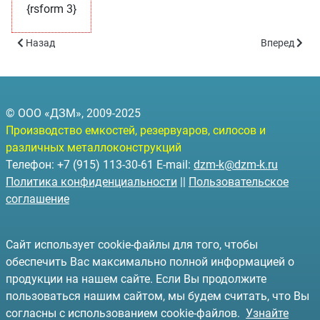
{rsform 3}
Предыдущий: Опросный лист для резервуаров горизонтального 
Следующий:
Назад
Вперед
© ООО «ДЗМ», 2009-2025
Производство емкостей, резервуаров, силосов и
различных металлоконструкций
Телефон: +7 (915) 113-30-61 E-mail:
dzm-k@dzm-k.ru
Политика конфиденциальности
||
Пользовательское
соглашение
Сайт использует cookie-файлы для того, чтобы
обеспечить Вас максимально полной информацией о
продукции на нашем сайте. Если Вы продолжите
пользоваться нашим сайтом, мы будем считать, что Вы
согласны с использованием cookie-файлов.
Узнайте