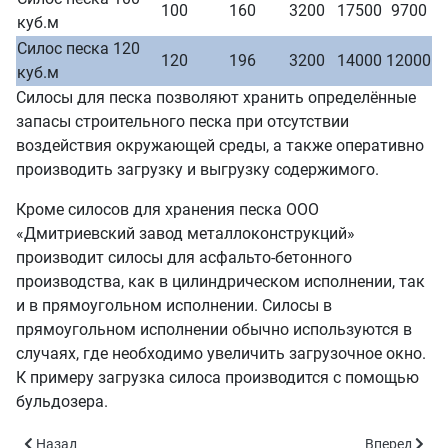
100
160
3200
17500
9700
куб.м
Силос песка 120
120
196
3200
14000
12000
куб.м
Силосы для песка позволяют хранить определённые
запасы строительного песка при отсутствии
воздействия окружающей среды, а также оперативно
производить загрузку и выгрузку содержимого.
Кроме силосов для хранения песка ООО
«Дмитриевский завод металлоконструкций»
производит силосы для асфальто-бетонного
производства, как в цилиндрическом исполнении, так
и в прямоугольном исполнении. Силосы в
прямоугольном исполнении обычно используются в
случаях, где необходимо увеличить загрузочное окно.
К примеру загрузка силоса производится с помощью
бульдозера.
Предыдущий: Силосы для удобрений и химикатов
Следующий: 
Назад
Вперед