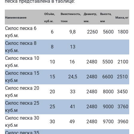
песка представлена в таблице:
Объём,
Вместимость,
Диаметр,
Высота,
Наименование
Масса, кг
куб.м.
тонн
мм.
мм
Силос песка 6
6
9,8
2260
5600
1800
куб.м.
Силос песка 8
8
13
куб.м.
Силос песка 10
10
16
2480
5500
2100
куб.м.
Силос песка 15
15
24,5
2480
6600
2510
куб.м
Силос песка 20
20
33
2480
8000
3450
куб.м
Силос песка 25
25
41
2480
9000
3760
куб.м
Силос песка 30
30
49
2480
9700
3960
куб.м
Силос песка 35