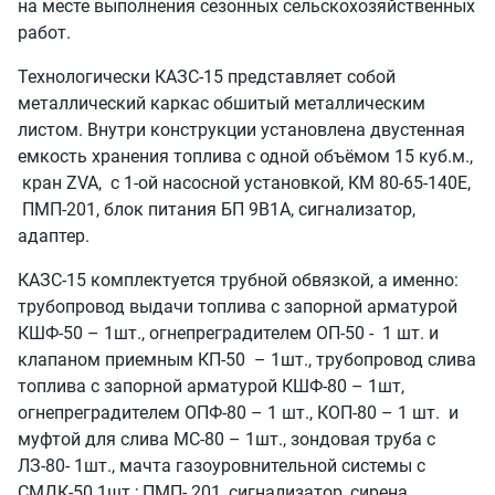
на месте выполнения сезонных сельскохозяйственных
работ.
Технологически КАЗС-15 представляет собой
металлический каркас обшитый металлическим
листом. Внутри конструкции установлена двустенная
емкость хранения топлива с одной объёмом 15 куб.м.,
кран ZVA, с 1-ой насосной установкой, КМ 80-65-140Е,
ПМП-201, блок питания БП 9В1А, сигнализатор,
адаптер.
КАЗС-15 комплектуется трубной обвязкой, а именно:
трубопровод выдачи топлива с запорной арматурой
КШФ-50 – 1шт., огнепреградителем ОП-50 - 1 шт. и
клапаном приемным КП-50 – 1шт., трубопровод слива
топлива с запорной арматурой КШФ-80 – 1шт,
огнепреградителем ОПФ-80 – 1 шт., КОП-80 – 1 шт. и
муфтой для слива МС-80 – 1шт., зондовая труба с
ЛЗ-80- 1шт., мачта газоуровнительной системы с
СМДК-50 1шт.; ПМП- 201, сигнализатор, сирена,