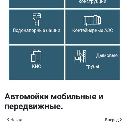
конструкции
Водонапорные башни
Контейнерные АЗС
Дымовые
КНС
трубы
Автомойки мобильные и
передвижные.
Предыдущий: Металлоконструкции
Следующий: 
Назад
Вперед