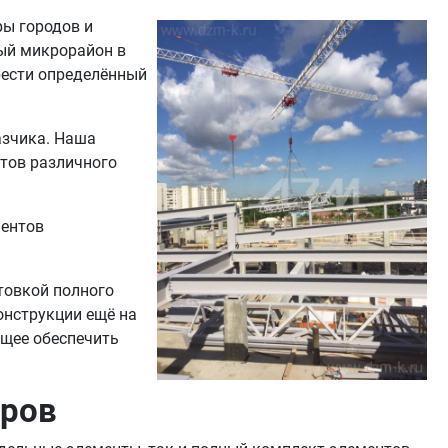
ы городов и
вый микрорайон в
рести определённый
азчика. Наша
тов различного
ментов
товкой полного
онструкции ещё на
ющее обеспечить
тров