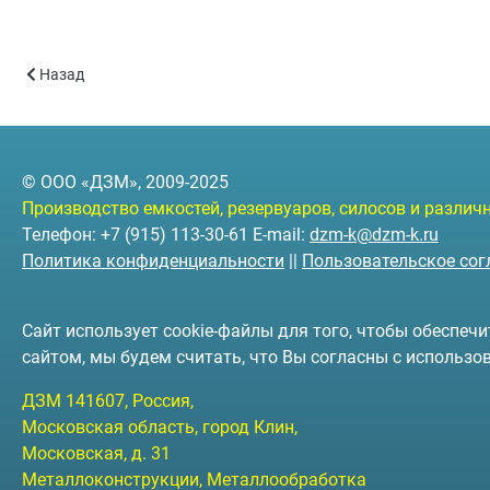
Предыдущий: Строительство ангаров
Назад
© ООО «ДЗМ», 2009-2025
Производство емкостей, резервуаров, силосов и разли
Телефон: +7 (915) 113-30-61 E-mail:
dzm-k@dzm-k.ru
Политика конфиденциальности
||
Пользовательское со
Сайт использует cookie-файлы для того, чтобы обеспе
сайтом, мы будем считать, что Вы согласны с использо
ДЗМ
141607
, Россия,
Московская область, город Клин
,
Московская, д. 31
Металлоконструкции, Металлообработка