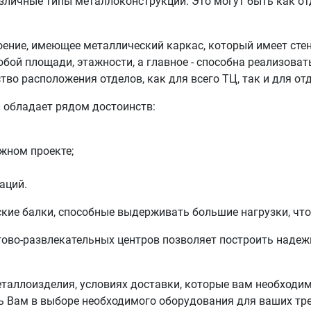
зличные типы металлоконструкций. Это могут быть как от
ние, имеющее металлический каркас, который имеет стены
юбой площади, этажности, а главное - способна реализова
во расположения отделов, как для всего ТЦ, так и для отд
 обладает рядом достоинств:
жном проекте;
аций.
ие балки, способные выдерживать большие нагрузки, что 
гово-развлекательных центров позволяет построить надеж
еталлоизделия, условиях доставки, которые вам необходи
ь Вам в выборе необходимого оборудования для ваших тр