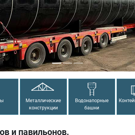
сы
Металлические
Водонапорные
Контей
конструкции
башни
ов и павильонов.