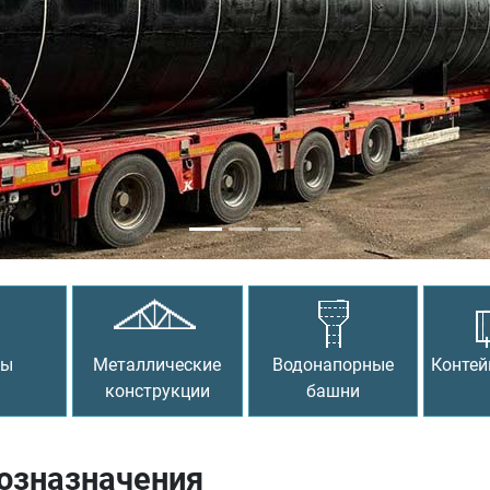
сы
Металлические
Водонапорные
Контей
конструкции
башни
хозназначения