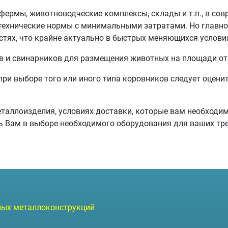
 фермы, животноводческие комплексы, склады и т.п., в со
нтехнические нормы с минимальными затратами. Но главно
тях, что крайне актуально в быстрых меняющихся услови
в и свинарников для размещения животных на площади от 
ри выборе того или иного типа коровников следует оценит
еталлоизделия, условиях доставки, которые вам необходи
ь Вам в выборе необходимого оборудования для ваших тр
й
чных металлоконструкций