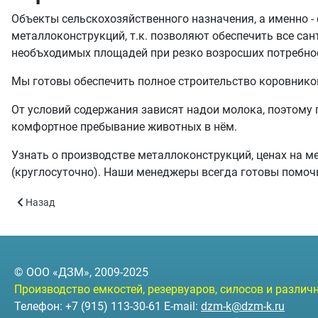
Объекты сельскохозяйственного назначения, а именно -
металлоконструкций, т.к. позволяют обеспечить все са
необъходимых площадей при резко возросших потребнос
Мы готовы обеспечить полное строительство коровнико
От условий содержания зависят надои молока, поэтому п
комфортное пребывание животных в нём.
Узнать о производстве металлоконструкций, ценах на м
(круглосуточно). Наши менеджеры всегда готовы помоч
Предыдущий: Строительство цехов и промышленных помещени
Назад
© ООО «ДЗМ», 2009-2025
Производство емкостей, резервуаров, силосов и разли
Телефон: +7 (915) 113-30-61 E-mail:
dzm-k@dzm-k.ru