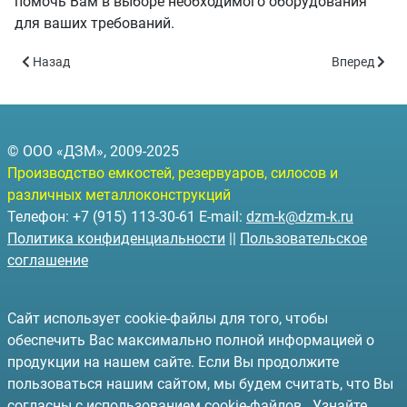
помочь Вам в выборе необходимого оборудования
для ваших требований.
Предыдущий: Металлоконструкции для строительства модульн
Следующий:
Назад
Вперед
© ООО «ДЗМ», 2009-2025
Производство емкостей, резервуаров, силосов и
различных металлоконструкций
Телефон: +7 (915) 113-30-61 E-mail:
dzm-k@dzm-k.ru
Политика конфиденциальности
||
Пользовательское
соглашение
Сайт использует cookie-файлы для того, чтобы
обеспечить Вас максимально полной информацией о
продукции на нашем сайте. Если Вы продолжите
пользоваться нашим сайтом, мы будем считать, что Вы
согласны с использованием cookie-файлов.
Узнайте