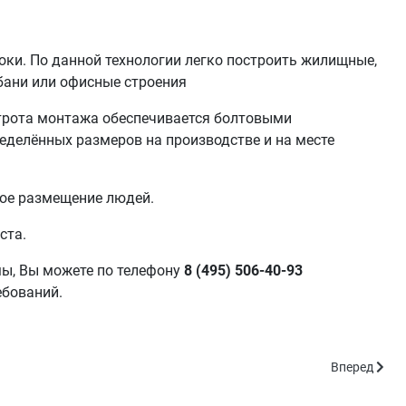
оки. По данной технологии легко построить жилищные,
бани или офисные строения
строта монтажа обеспечивается болтовыми
еделённых размеров на производстве и на месте
ное размещение людей.
ста.
мы, Вы можете по телефону
8 (495) 506-40-93
ебований.
Следующий: 
Вперед