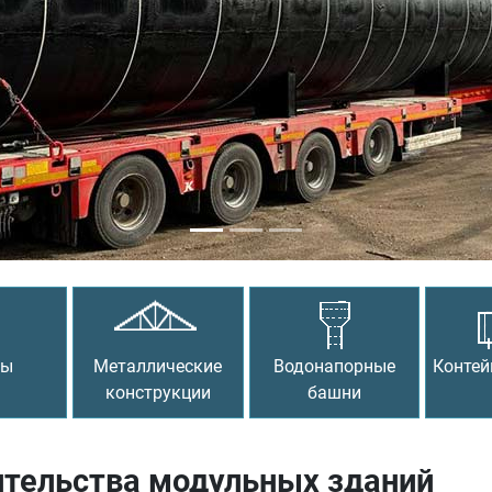
сы
Металлические
Водонапорные
Контей
конструкции
башни
ительства модульных зданий