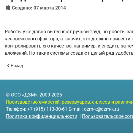
Создано: 07 марта 2014
Роботы уже давно вытесняют ручной труд, но роботы-за
человеческого фактора, а значит, это должно привести 
контролировать его качество, например, и следить за т
вложений. Но такие системы создают целый ряд удобств.
Предыдущий: Отгрузка резервуаров на санях для хранения топ
Назад
© ООО «ДЗМ», 2009-2025
Производство емкостей, резервуаров, силосов и разли
Телефон: +7 (915) 113-30-61 E-mail:
dzm-k@dzm-k.ru
Политика конфиденциальности
||
Пользовательское со