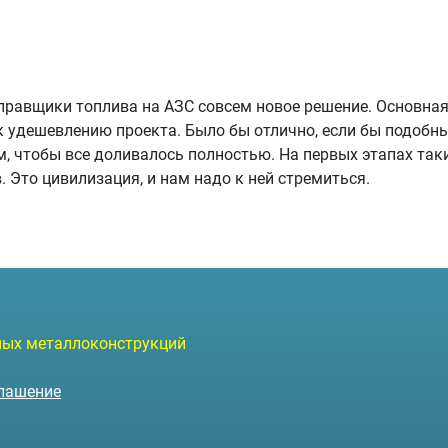
правщики топлива на АЗС совсем новое решение. Основная 
к удешевлению проекта. Было бы отлично, если бы подобны
ем, чтобы все доливалось полностью. На первых этапах та
 Это цивилизация, и нам надо к ней стремиться.
лива
чных металлоконструкций
глашение