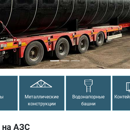
сы
Металлические
Водонапорные
Контей
конструкции
башни
 на АЗС