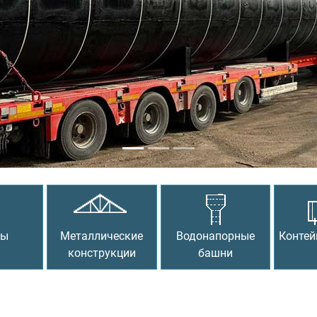
сы
Металлические
Водонапорные
Контей
конструкции
башни