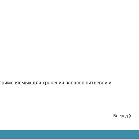
применяемых для хранения запасов питьевой и
Следующий:
Вперед