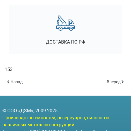
ДОСТАВКА ПО РФ
153
Предыдущий: Возможности новых мини-заводов для потребител
Следующий: 
Назад
Вперед
© ООО «ДЗМ», 2009-2025
Производство емкостей, резервуаров, силосов и
различных металлоконструкций