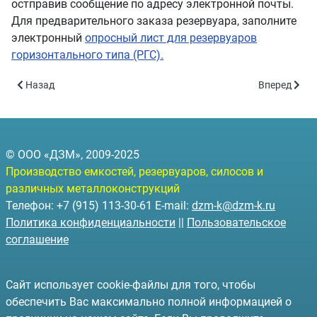
остправив сообщение по адресу электронной почты.
Для предварительного заказа резервуара, заполните
электронный
опросный лист для резервуаров
горизонтального типа (РГС).
Предыдущий: Резервуары горизонтальные подземные РГСП-5 - 
Следующий: 
Назад
Вперед
© ООО «ДЗМ», 2009-2025
Производство емкостей, резервуаров, силосов и
различных металлоконструкций
Телефон: +7 (915) 113-30-61 E-mail:
dzm-k@dzm-k.ru
Политика конфиденциальности
||
Пользовательское
соглашение
Сайт использует cookie-файлы для того, чтобы
обеспечить Вас максимально полной информацией о