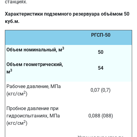
станциях.
Характеристики подземного резервуара объёмом 50
куб.м.
РГСП-50
3
Объем номинальный, м
50
Объем геометрический,
54
3
м
Рабочее давление, МПа
0,07 (0,7)
2
(кгс/см
)
Пробное давление при
гидроиспытаниях, МПа
0,088 (088)
2
(кгс/см
)