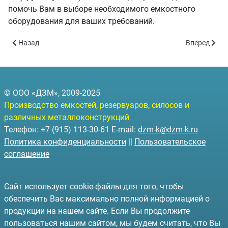
помочь Вам в выборе необходимого емкостного
оборудования для ваших требований.
Предыдущий: Отгрузка резервуаров для автозаправочной станц
Следующий: 
Назад
Вперед
© ООО «ДЗМ», 2009-2025
Производство емкостей, резервуаров, силосов и
различных металлоконструкций
Телефон: +7 (915) 113-30-61 E-mail:
dzm-k@dzm-k.ru
Политика конфиденциальности
||
Пользовательское
соглашение
Сайт использует cookie-файлы для того, чтобы
обеспечить Вас максимально полной информацией о
продукции на нашем сайте. Если Вы продолжите
пользоваться нашим сайтом, мы будем считать, что Вы