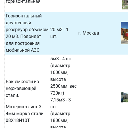
горизонтальная
Горизонтальный
двустенный
резервуар объёмом
20 м3 - 1
г. Москва
20 м3. Подойдёт
шт.
для построения
мобильной АЗС
5м3 - 4 шт
(диаметр
1600мм;
высота
Бак-емкости из
2500мм; вес
нержавеющей
720кг)
стали.
7,15м3 - 3
Материал лист 3-
шт
4мм марка стали
(диаметр
08Х18Н10Т
1800мм;
высота