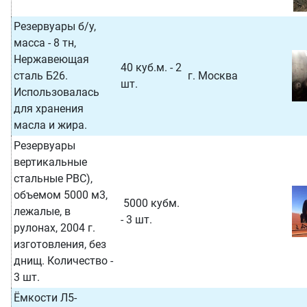
Резервуары б/у,
масса - 8 тн,
Нержавеющая
40 куб.м. - 2
сталь Б26.
г. Москва
шт.
Использовалась
для хранения
масла и жира.
Резервуары
вертикальные
стальные РВС),
объемом 5000 м3,
5000 кубм.
лежалые, в
- 3 шт.
рулонах, 2004 г.
изготовления, без
днищ. Количество -
3 шт.
Ёмкости Л5-