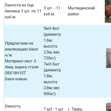
Емкости из под
3 шт. - 11
Мытищинский
бензина 3 шт. по 11
куб.м.
район
куб.м.
5м3-4шт
(диаметр
1,6м;
Предлагаем на
высота
реализацию баки
2,5м; вес
н/ж.
720кг)
Материал лист 3-
7м3-3шт
4мм, марка стали
(диаметр
08Х18Н10Т.
1,8м;
Баки новые.
высота
2,8м; вес
900кг)
Емкость
7 м3 - 1 шт.
г. Тверь