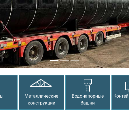
сы
Металлические
Водонапорные
Контей
конструкции
башни