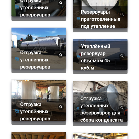
Отгрузка
утеплённых
Резервуары
резервуаров
приготовленные
под утепление
Утеплённый
Отгрузка
резервуар
утеплённых
объёмом 45
резервуаров
куб.м.
Отгрузка
Отгрузка
утеплённых
утеплённых
резервуаров для
резервуаров
сбора конденсата