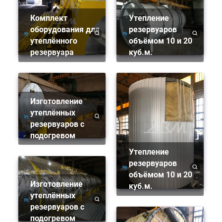
комплект
Утепление
оборудования для
резервуаров
утеплённого
объёмом 10 и 20
резервуара
куб.м.
Изготовление
утеплённых
резервуаров с
подогревом
Утепление
резервуаров
объёмом 10 и 20
Изготовление
куб.м.
утеплённых
резервуаров с
подогревом