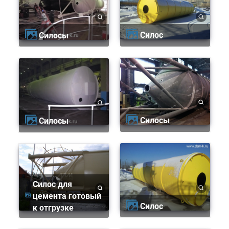
Силос
Силосы
Силосы
Силосы
Силос для
цемента готовый
Силос
к отгрузке