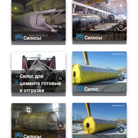
Силосы
Силосы
Силос для
цемента готовый
Силос
к отгрузке
Силосы