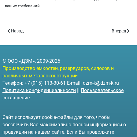
ваших требований.
Предыдущий: Водонапорная башня Рожновского БВ-50 - объём 
Следующий: 
Назад
Вперед
© ООО «ДЗМ», 2009-2025
Производство емкостей, резервуаров, силосов и
различных металлоконструкций
Телефон: +7 (915) 113-30-61 E-mail:
dzm-k@dzm-k.ru
Политика конфиденциальности
||
Пользовательское
соглашение
Сайт использует cookie-файлы для того, чтобы
обеспечить Вас максимально полной информацией о
продукции на нашем сайте. Если Вы продолжите