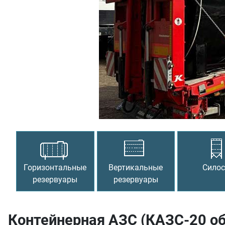
Предыдущий
Горизонтальные
Вертикальные
Сило
резервуары
резервуары
Контейнерная АЗС (КАЗС-20 об