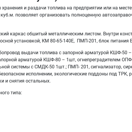
 хранения и раздачи топлива на предприятии или на мест
 куб.м. позволяет организовать полноценную автозаправо
ский каркас обшитый металлическим листом. Внутри конст
сосной установкой, КМ 80-65-140Е, ПМП-201, блок питания 
убопровод выдачи топлива с запорной арматурой КШФ-50 – 
апорной арматурой КШФ-80 – 1шт, огнепреградителем ОПФ-8
льной системы с СМДК-50 1шт.; ПМП- 201, сигнализатор, си
безопасном исполнении, экологические поддоны под ТРК, р
и и снятия остальных.
ого типа: