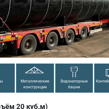
сы
Металлические
Водонапорные
Контей
конструкции
башни
ъём 20 куб.м)