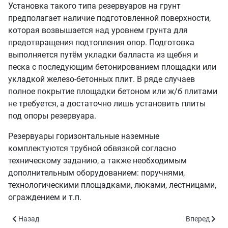
Установка такого типа резервуаров на грунт
предполагает наличие подготовленной поверхности,
которая возвышается над уровнем грунта для
предотвращения подтопления опор. Подготовка
выполняется путём укладки балласта из щебня и
песка с последующим бетонированием площадки или
укладкой железо-бетонных плит. В ряде случаев
полное покрытие площадки бетоном или ж/б плитами
не требуется, а достаточно лишь установить плиты
под опоры резервуара.
Резервуары горизонтальные наземные
комплектуются трубной обвязкой согласно
техническому заданию, а также необходимым
дополнительным оборудованием: поручнями,
технологическими площадками, люками, лестницами,
ограждением и т.п.
Предыдущий: РГСН-3 - объём 3 куб.м.
Следующий: 
Назад
Вперед