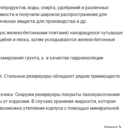
епродуктов, воды, спирта, удобрений и различных
имости и получили широкое распространение для
ческих веществ для производства и др.
ную железо-бетонными плитами) находящуюся чутьвыше
щебня и песка, затем укладываются железо-бетонные
ромерзания грунта, а в качестве гидроизоляции
ья. Стальные резервуары обладают рядом преимуществ
казчика. Снаружи резервуары покрыты лакокрасочными
 от коррозии. В случаях хранения жидкости, которая
и возможно утепление корпуса с помощью минеральной
Следующий: 
Вперед