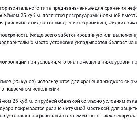
горизонтального типа предназначенные для хранения нефт
объёмом 25 куб.м. являются резервуарами большой вмест
я различных видов топлива, спиртохранилищ, жидких хими
поверхность (чаще всего забетонированную или выложен
редварительно место установки укладывается балласт из 
плоизоляции при условии, что она помещена ниже уровня п
ёмов (25 кубов) используются для хранения жидкого сыр
 в подземном исполнении.
мом 25 куб.м. с трубной обвязкой согласно условиям за
вуара покрывается резино-битумной мастикой, для защиты
на установка нагревательных элементов, а также снаруж