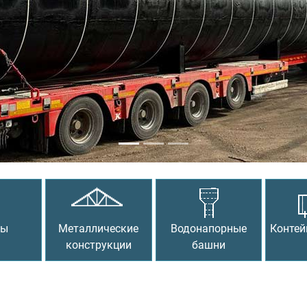
сы
Металлические
Водонапорные
Контей
конструкции
башни