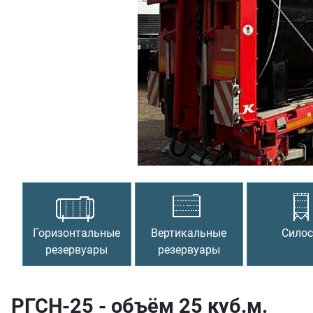
Предыдущий
Горизонтальные
Вертикальные
Сило
резервуары
резервуары
РГСН-25 - объём 25 куб.м.