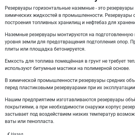
Резервуары горизонтальные наземные - это резервуары 
химических жидкостей в промышленности. Резервуары 
построения топливных хранилищ и нефтебаз для хранени
Наземные резервуары монтируются на подготовленную 
уровня земли для предотвращения подтопления опор. П
плиты или площадка бетонируется.
Емкость для топлива помещённая в грунт не требует те
используют битумные мастики на полимерной основе.
В химической промышленности резервуары средних объ
перед пластиковыми резервуарами при их эксплуатации
Нашим предприятием изготавливаются резервуары объё
покрытиями, а при необходимости снаружи корпус резер
застывает под воздействием низких температур возмож
ваты или пенопласта.
Предыдущий: РГСН-10 - объём 10 куб.м.
Назад