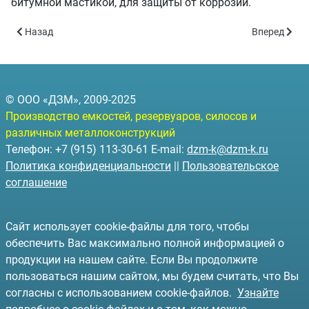
битумной мастикой, для защиты от коррозии.
Предыдущий: Резервуары горизонтальные подземные РГСП-3 - 
Следующий: 
Назад
Вперед
© ООО «ДЗМ», 2009-2025
Производство емкостей, резервуаров, силосов и
различных металлоконструкций
Телефон: +7 (915) 113-30-61 E-mail:
dzm-k@dzm-k.ru
Политика конфиденциальности
||
Пользовательское
соглашение
Сайт использует cookie-файлы для того, чтобы
обеспечить Вас максимально полной информацией о
продукции на нашем сайте. Если Вы продолжите
пользоваться нашим сайтом, мы будем считать, что Вы
согласны с использованием cookie-файлов.
Узнайте