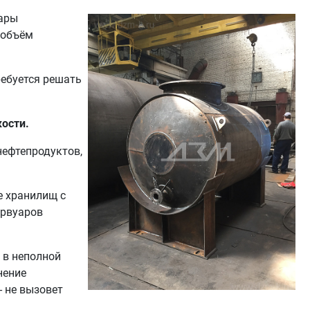
уары
 объём
ребуется решать
ости.
нефтепродуктов,
е хранилищ с
ервуаров
 в неполной
нение
- не вызовет