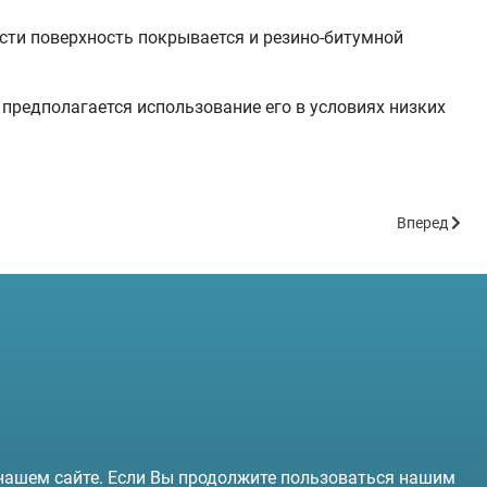
ти поверхность покрывается и резино-битумной
предполагается использование его в условиях низких
Следующий: 
Вперед
 нашем сайте. Если Вы продолжите пользоваться нашим