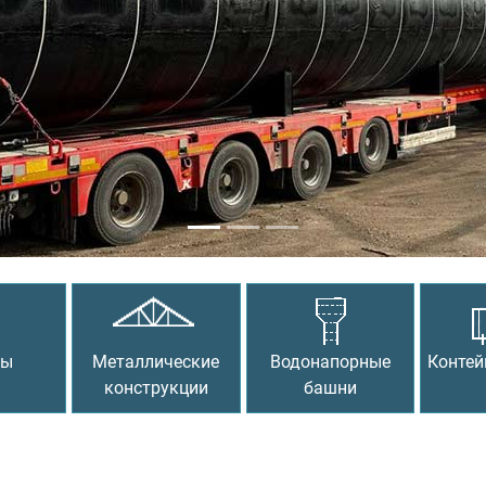
сы
Металлические
Водонапорные
Контей
конструкции
башни