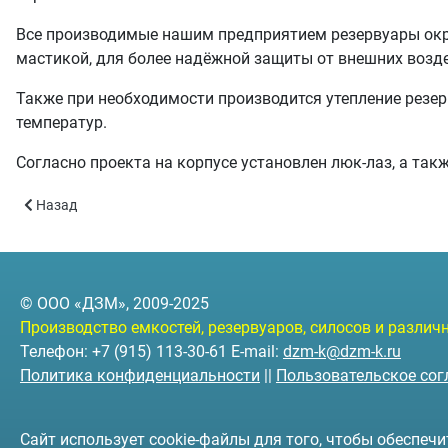
Все производимые нашим предприятием резервуары окр
мастикой, для более надёжной защиты от внешних возд
Также при необходимости производится утепление резер
температур.
Согласно проекта на корпусе установлен люк-лаз, а так
Предыдущий: РГСН-5 - объём 5 куб.м.
Назад
© ООО «ДЗМ», 2009-2025
Производство емкостей, резервуаров, силосов и разли
Телефон: +7 (915) 113-30-61 E-mail:
dzm-k@dzm-k.ru
Политика конфиденциальности
||
Пользовательское со
Сайт использует cookie-файлы для того, чтобы обеспе