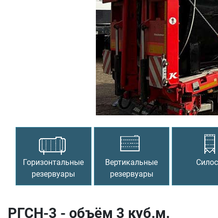
Предыдущий
Горизонтальные
Вертикальные
Сило
резервуары
резервуары
РГСН-3 - объём 3 куб.м.