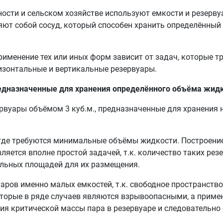
ости и сельском хозяйстве используют емкости и резерв
яют собой сосуд, который способен хранить определённый
менение тех или иных форм зависит от задач, которые т
изонтальные и вертикальные резервуары.
едназначенные для хранения определённого объёма жидк
вуары объёмом 3 куб.м., предназначенные для хранения 
, где требуются минимальные объёмы жидкости. Построени
яется вполне простой задачей, т.к. количество таких рез
ельных площадей для их размещения.
уаров именно малых емкостей, т.к. свободное пространство
торые в ряде случаев являются взрывоопасными, а приме
ия критической массы пара в резервуаре и следовательно 