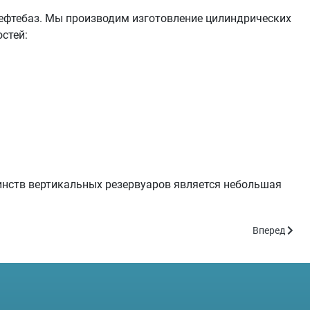
ефтебаз. Мы производим изготовление цилиндрических
стей:
инств вертикальных резервуаров является небольшая
Следующий: 
Вперед