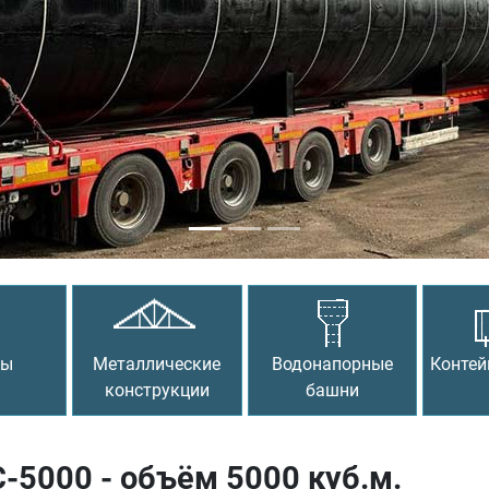
сы
Металлические
Водонапорные
Контей
конструкции
башни
5000 - объём 5000 куб.м.