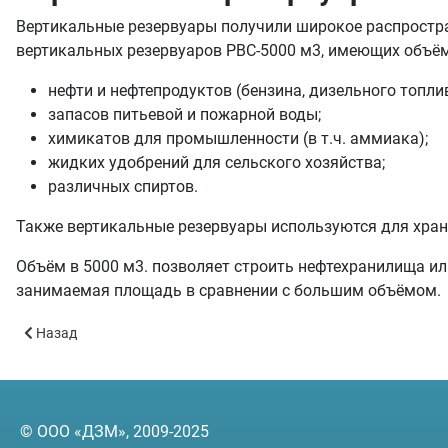
Вертикальные резервуары получили широкое распростра
вертикальных резервуаров РВС-5000 м3, имеющих объём
нефти и нефтепродуктов (бензина, дизельного топлив
запасов питьевой и пожарной воды;
химикатов для промышленности (в т.ч. аммиака);
жидких удобрений для сельского хозяйства;
различных спиртов.
Также вертикальные резервуары используются для хран
Объём в 5000 м3. позволяет строить нефтехранилища и
занимаемая площадь в сравнении с большим объёмом.
Предыдущий: Вертикальные резервуары РВС-10000 - объём 100
Назад
© ООО «ДЗМ», 2009-2025