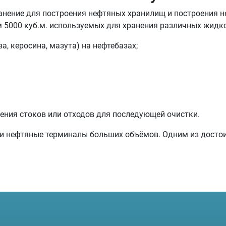
нение для построения нефтяных хранилищ и построения н
 5000 куб.м. используемых для хранения различных жидко
а, керосина, мазута) на нефтебазах;
ения стоков или отходов для последующей очистки.
ли нефтяные терминалы больших объёмов. Одним из досто
00 куб.м.