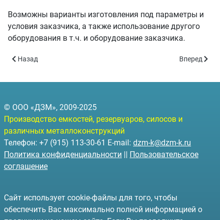
Возможны варианты изготовления под параметры и
условия заказчика, а также использование другого
оборудования в т.ч. и оборудование заказчика.
Предыдущий: Модульная АЗС -50 (МАЗС-50 объём 50 куб.м)
Следующий: 
Назад
Вперед
© ООО «ДЗМ», 2009-2025
Производство емкостей, резервуаров, силосов и
различных металлоконструкций
Телефон: +7 (915) 113-30-61 E-mail:
dzm-k@dzm-k.ru
Политика конфиденциальности
||
Пользовательское
соглашение
Сайт использует cookie-файлы для того, чтобы
обеспечить Вас максимально полной информацией о