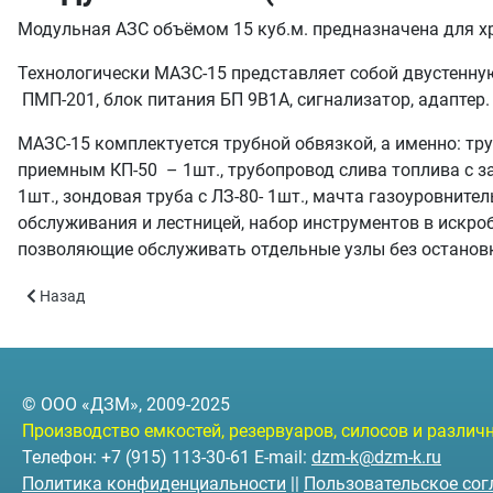
Модульная АЗС объёмом 15 куб.м. предназначена для хр
Технологически МАЗС-15 представляет собой двустенную 
ПМП-201, блок питания БП 9В1А, сигнализатор, адаптер.
МАЗС-15 комплектуется трубной обвязкой, а именно: тр
приемным КП-50 – 1шт., трубопровод слива топлива с з
1шт., зондовая труба с ЛЗ-80- 1шт., мачта газоуровните
обслуживания и лестницей, набор инструментов в искро
позволяющие обслуживать отдельные узлы без остановк
Предыдущий: Контейнерная АЗС - 5 (КАЗС-5 объём 5 куб.м)
Назад
© ООО «ДЗМ», 2009-2025
Производство емкостей, резервуаров, силосов и разли
Телефон: +7 (915) 113-30-61 E-mail:
dzm-k@dzm-k.ru
Политика конфиденциальности
||
Пользовательское со