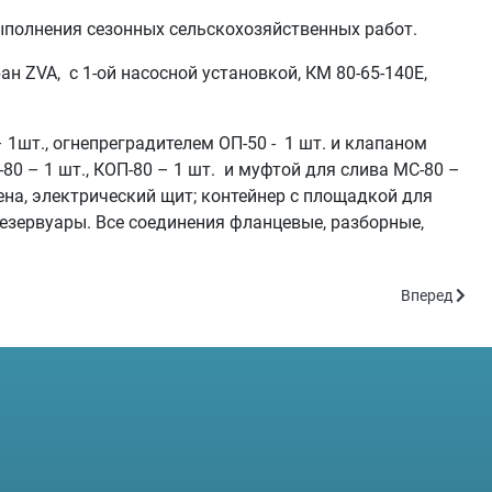
ыполнения сезонных сельскохозяйственных работ.
н ZVA, с 1-ой насосной установкой, КМ 80-65-140Е,
1шт., огнепреградителем ОП-50 - 1 шт. и клапаном
0 – 1 шт., КОП-80 – 1 шт. и муфтой для слива МС-80 –
рена, электрический щит; контейнер с площадкой для
езервуары. Все соединения фланцевые, разборные,
Следующий: 
Вперед