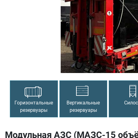
Предыдущий
Горизонтальные
Вертикальные
Сило
резервуары
резервуары
Модульная АЗС (МАЗС-15 объё