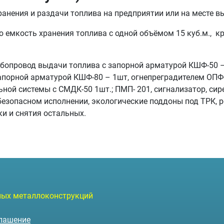
анения и раздачи топлива на предприятии или на месте в
емкость хранения топлива с одной объёмом 15 куб.м., кра
убопровод выдачи топлива с запорной арматурой КШФ-50 – 
апорной арматурой КШФ-80 – 1шт, огнепреградителем ОПФ-8
льной системы с СМДК-50 1шт.; ПМП- 201, сигнализатор, си
безопасном исполнении, экологические поддоны под ТРК, р
и и снятия остальных.
чных металлоконструкций
глашение