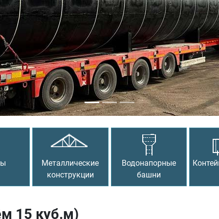
сы
Металлические
Водонапорные
Контей
конструкции
башни
м 15 куб.м)