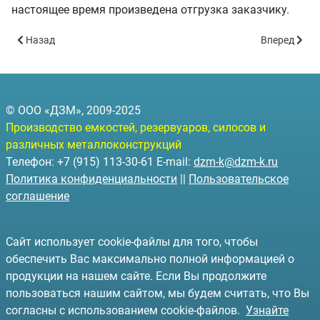
настоящее время произведена отгрузка заказчику.
Предыдущий: Водонапорная башня в Ленинградскую область
Следующий: 
Назад
Вперед
© ООО «ДЗМ», 2009-2025
Производство емкостей, резервуаров, силосов и
различных металлоконструкций
Телефон: +7 (915) 113-30-61 E-mail:
dzm-k@dzm-k.ru
Политика конфиденциальности
||
Пользовательское
соглашение
Сайт использует cookie-файлы для того, чтобы
обеспечить Вас максимально полной информацией о
продукции на нашем сайте. Если Вы продолжите
пользоваться нашим сайтом, мы будем считать, что Вы
согласны с использованием cookie-файлов.
Узнайте