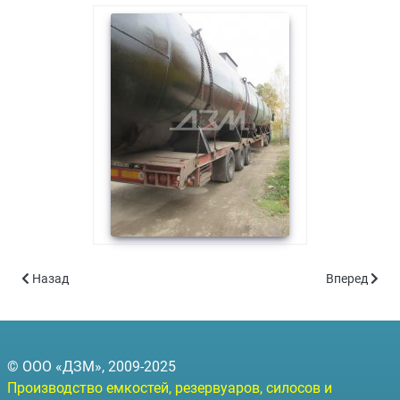
Предыдущий: Комплект металлоконструкций для строительств
Следующий: 
Назад
Вперед
© ООО «ДЗМ», 2009-2025
Производство емкостей, резервуаров, силосов и