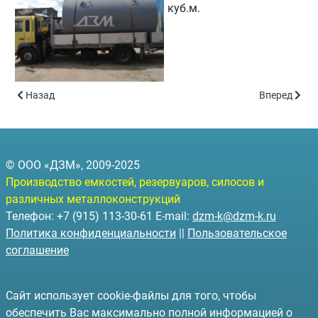
куб.м.
Предыдущий: Отгружена дымовая труба
Следующий: 
Назад
Вперед
© ООО «ДЗМ», 2009-2025
Производство емкостей, резервуаров, силосов и
различных металлоконструкций
Телефон: +7 (915) 113-30-61 E-mail:
dzm-k@dzm-k.ru
Политика конфиденциальности
||
Пользовательское
соглашение
Сайт использует cookie-файлы для того, чтобы
обеспечить Вас максимально полной информацией о