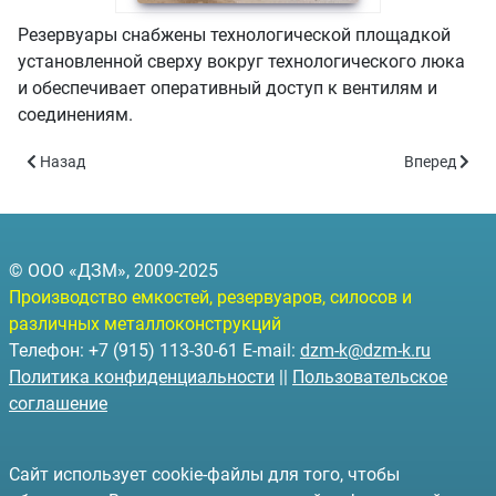
Резервуары снабжены технологической площадкой
установленной сверху вокруг технологического люка
и обеспечивает оперативный доступ к вентилям и
соединениям.
Предыдущий: Нефтедобывающие и топливные компании планир
Следующий: 
Назад
Вперед
© ООО «ДЗМ», 2009-2025
Производство емкостей, резервуаров, силосов и
различных металлоконструкций
Телефон: +7 (915) 113-30-61 E-mail:
dzm-k@dzm-k.ru
Политика конфиденциальности
||
Пользовательское
соглашение
Сайт использует cookie-файлы для того, чтобы