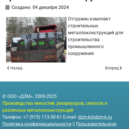
Создано: 04 декабря 2024
Отгружен комплект
строительных
металлоконструкций для
строительства
промышленного
сооружения
Предыдущий: Мобильный комплекс очистки МКО-1000
Следующий: 
Назад
Вперед
© ООО «ДЗМ», 2009-2025
Производство емкостей, резервуаров, силосов и
различных металлоконструкций
Телефон: +7 (915) 113-30-61 E-mail:
dzm-k@dzm-k.ru
Политика конфиденциальности
||
Пользовательское