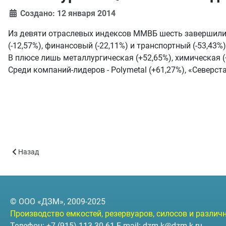
Создано: 12 января 2014
Из девяти отраслевых индексов ММВБ шесть завершили 20
(-12,57%), финансовый (-22,11%) и транспортный (-53,43%
В плюсе лишь металлургическая (+52,65%), химическая (
Среди компаний-лидеров - Polymetal (+61,27%), «Северст
Предыдущий: Отгрузка партии резервуаров для республики Бе
Назад
© ООО «ДЗМ», 2009-2025
Производство емкостей, резервуаров, силосов и разли
Телефон: +7 (915) 113-30-61 E-mail:
dzm-k@dzm-k.ru