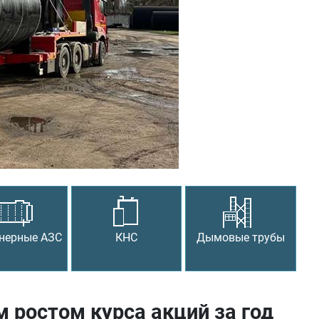
Следующий
нерные АЗС
КНС
Дымовые трубы
 ростом курса акций за год