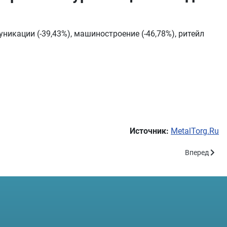
икации (-39,43%), машиностроение (-46,78%), ритейл
Источник:
MetalTorg.Ru
Следующий: 
Вперед