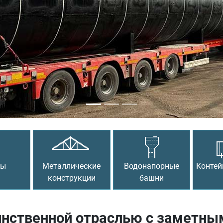
сы
Металлические
Водонапорные
Контей
конструкции
башни
нственной отраслью с заметным