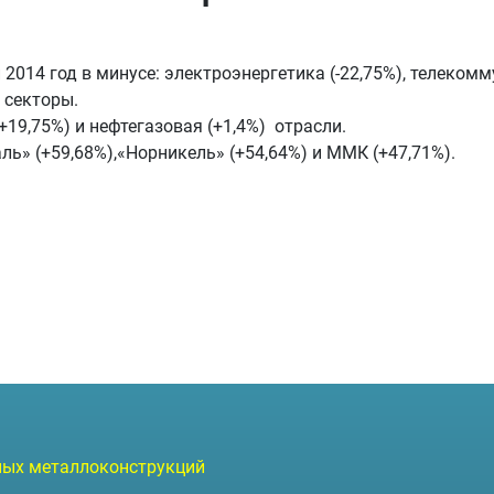
14 год в минусе: электроэнергетика (-22,75%), телекоммун
) секторы.
+19,75%) и нефтегазовая (+1,4%) отрасли.
аль» (+59,68%),«Норникель» (+54,64%) и ММК (+47,71%).
ларусь
чных металлоконструкций