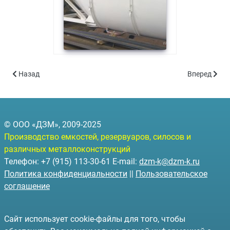
Предыдущий: Отгрузка партии резервуаров для нефтепродуктов
Следующий: 
Назад
Вперед
© ООО «ДЗМ», 2009-2025
Производство емкостей, резервуаров, силосов и
различных металлоконструкций
Телефон: +7 (915) 113-30-61 E-mail:
dzm-k@dzm-k.ru
Политика конфиденциальности
||
Пользовательское
соглашение
Сайт использует cookie-файлы для того, чтобы