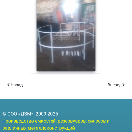
Предыдущий: Отгрузка подземной топливной емкости в Белгор
Следующий: 
Назад
Вперед
© ООО «ДЗМ», 2009-2025
Производство емкостей, резервуаров, силосов и
различных металлоконструкций