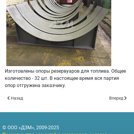
Изготовлены опоры резервуаров для топлива. Общее
количество - 32 шт. В настоящее время вся партия
опор отгружена заказчику.
Предыдущий: Резервуары объёмом 100 куб.м.
Следующий: 
Назад
Вперед
© ООО «ДЗМ», 2009-2025