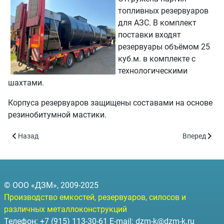
топливных резервуаров
для АЗС. В комплект
поставки входят
резервуары объёмом 25
куб.м. в комплекте с
технологическими
шахтами.
Корпуса резервуаров защищены составами на основе
резинобитумной мастики.
Предыдущий: Ночная отгрузка партии топливных резервуаров 
Следующий: 
Назад
Вперед
© ООО «ДЗМ», 2009-2025
Производство емкостей, резервуаров, силосов и
различных металлоконструкций
Телефон: +7 (915) 113-30-61 E-mail:
dzm-k@dzm-k.ru