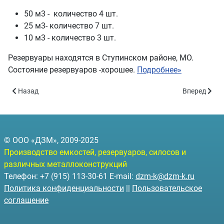
50 м3 - количество 4 шт.
25 м3- количество 7 шт.
10 м3 - количество 3 шт.
Резервуары находятся в Ступинском районе, МО.
Состояние резервуаров -хорошее.
Подробнее»
Предыдущий: Отгрузка двухсекционных резервуаров для АЗС г.
Следующий: 
Назад
Вперед
© ООО «ДЗМ», 2009-2025
Производство емкостей, резервуаров, силосов и
различных металлоконструкций
Телефон: +7 (915) 113-30-61 E-mail:
dzm-k@dzm-k.ru
Политика конфиденциальности
||
Пользовательское
соглашение